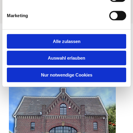
Marketing
Alle zulassen
Obsthof
Auswahl erlauben
Obst wird seit Generationen hier auf dem St. Töniser Obsthof
am Niederrhein bei Krefeld angebaut. Wir prägen mit
unseren Apfelbäumen die Landschaft in Tönisvorst die sich
Nur notwendige Cookies
damit zu Recht
...